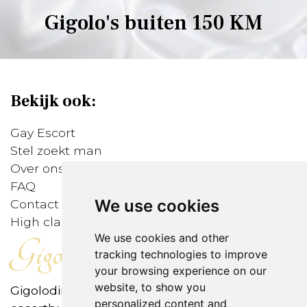
Gigolo's buiten 150 KM
Bekijk ook:
Gay Escort
Stel zoekt man
Over ons
FAQ
We use cookies
Contact
High class gigolo's
We use cookies and other
Gigolodirect
tracking technologies to improve
your browsing experience on our
website, to show you
Gigolodirect is het eerste internationale open-
personalized content and