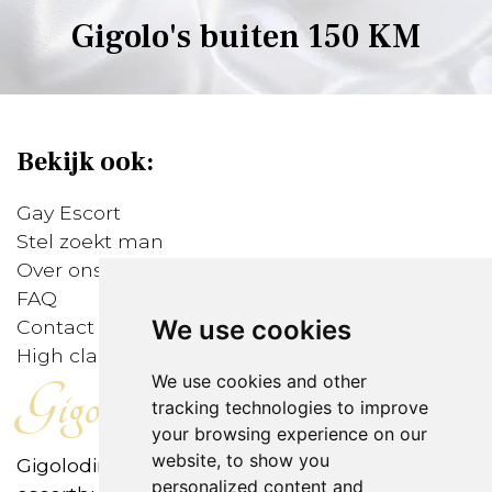
Gigolo's buiten 150 KM
Bekijk ook:
Gay Escort
Stel zoekt man
Over ons
FAQ
We use cookies
Contact
High class gigolo's
We use cookies and other
Gigolodirect
tracking technologies to improve
your browsing experience on our
website, to show you
Gigolodirect is het eerste internationale open-
personalized content and